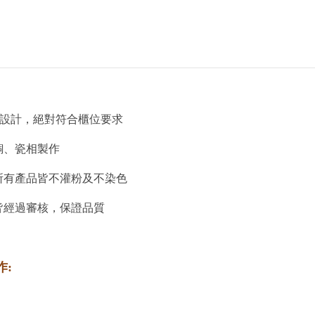
)設計，絕對符合櫃位要求
銅、瓷相製作
所有產品皆不灌粉及不染色
皆經過審核，保證品質
: