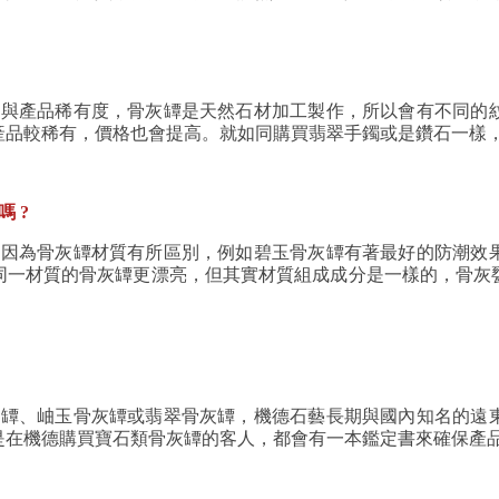
等級與產品稀有度，骨灰罈是天然石材加工製作，所以會有不同
產品較稀有，價格也會提高。就如同購買翡翠手鐲或是鑽石一樣
 ?
但會因為骨灰罈材質有所區別，例如碧玉骨灰罈有著最好的防潮
同一材質的骨灰罈更漂亮，但其實材質組成成分是一樣的，骨灰
骨灰罈、岫玉骨灰罈或翡翠骨灰罈，機德石藝長期與國內知名的
是在機德購買寶石類骨灰罈的客人，都會有一本鑑定書來確保產