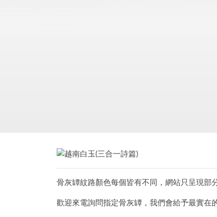
骨灰罈紋路顏色每個皆有不同，網站只呈現部
歡迎來電詢問指定骨灰罈，我們會給予最實在