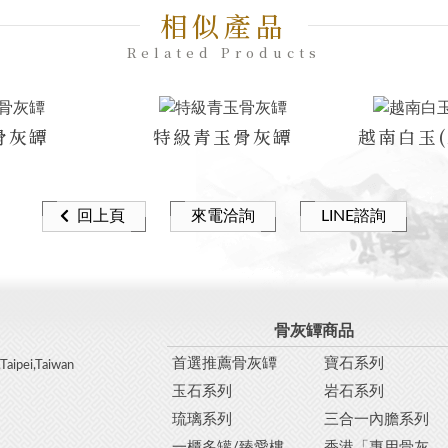
相似產品
Related Products
骨灰罈
特級青玉骨灰罈
越南白玉(
回上頁
來電洽詢
LINE諮詢
骨灰罈商品
首選推薦骨灰罈
寶石系列
aipei,Taiwan
玉石系列
岩石系列
琉璃系列
三合一內膽系列
一櫃多罐/臻愛樓
香港「專用骨灰