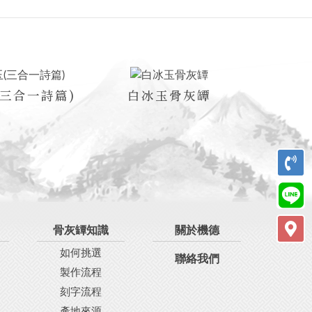
三合一詩篇)
白冰玉骨灰罈
骨灰罈知識
關於機德
如何挑選
聯絡我們
製作流程
刻字流程
產地來源