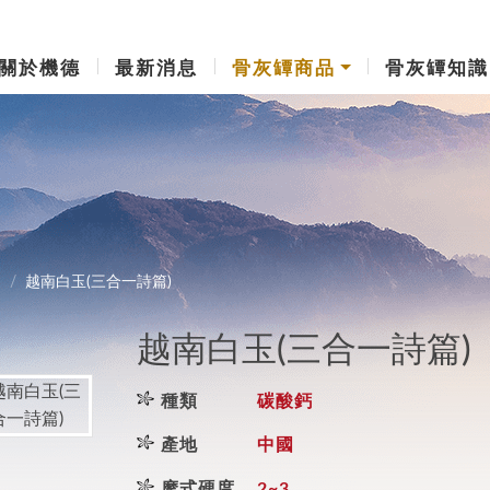
關於機德
最新消息
骨灰罈商品
骨灰罈知識
利
越南白玉(三合一詩篇)
越南白玉(三合一詩篇)
種類
碳酸鈣
產地
中國
摩式硬度
2~3