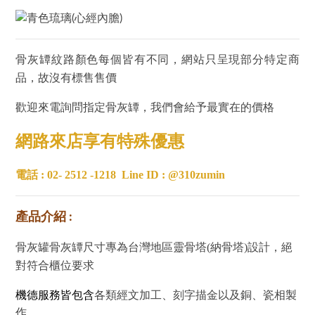
骨灰罈紋路顏色每個皆有不同，網站只呈現部分特定商
品，故沒有標售售價
歡迎來電詢問指定骨灰罈，我們會給予最實在的價格
網路來店享有特殊優惠
電話 : 02- 2512 -1218
Line ID : @310zumin
產品介紹 :
骨灰罐骨灰罈尺寸專為台灣地區靈骨塔(納骨塔)設計，絕
對符合櫃位要求
機德服務皆包含
各類經文加工、刻字描金以及銅、瓷相製
作