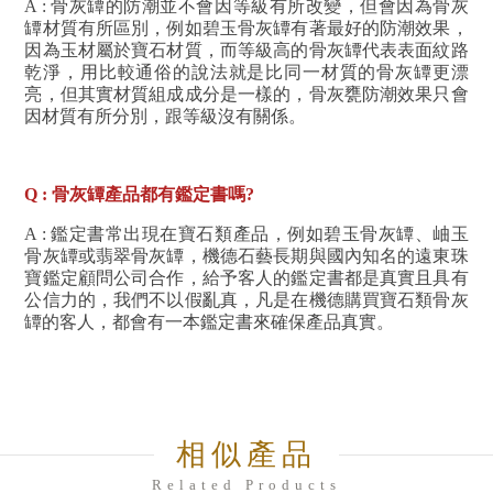
A : 骨灰罈的防潮並不會因等級有所改變，但會因為骨灰
罈材質有所區別，例如碧玉骨灰罈有著最好的防潮效果，
因為玉材屬於寶石材質，而等級高的骨灰罈代表表面紋路
乾淨，用比較通俗的說法就是比同一材質的骨灰罈更漂
亮，但其實材質組成成分是一樣的，骨灰甕防潮效果只會
因材質有所分別，跟等級沒有關係。
Q : 骨灰罈產品都有鑑定書嗎?
A : 鑑定書常出現在寶石類產品，例如碧玉骨灰罈、岫玉
骨灰罈或翡翠骨灰罈，機德石藝長期與國內知名的遠東珠
寶鑑定顧問公司合作，給予客人的鑑定書都是真實且具有
公信力的，我們不以假亂真，凡是在機德購買寶石類骨灰
罈的客人，都會有一本鑑定書來確保產品真實。
相似產品
Related Products