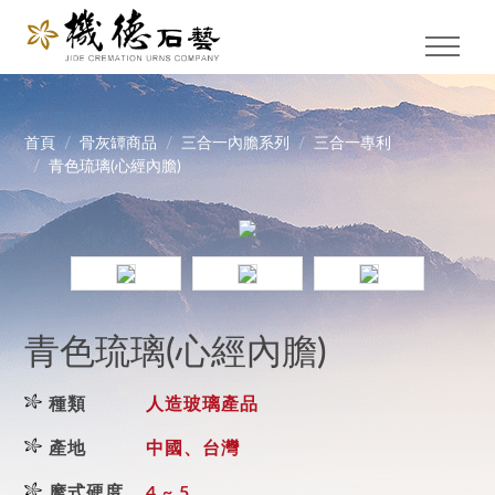
首頁
骨灰罈商品
三合一內膽系列
三合一專利
青色琉璃(心經內膽)
青色琉璃(心經內膽)
種類
人造玻璃產品
產地
中國、台灣
摩式硬度
4 ~ 5