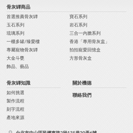
骨灰罈商品
首選推薦骨灰罈
寶石系列
玉石系列
岩石系列
琉璃系列
三合一內膽系列
一櫃多罐/臻愛樓
香港「專用骨灰盅」
專屬寵物骨灰罈
拍拍寵愛回憶盒
大金斗甕
方形骨灰盒
飾品、藝品
骨灰罈知識
關於機德
如何挑選
聯絡我們
製作流程
刻字流程
產地來源