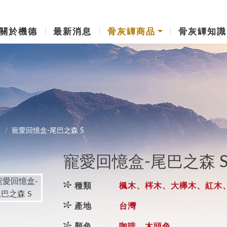
關於機德
最新消息
骨灰罈商品
骨灰罈知識
罐
寵愛回憶盒-尾巴之森 S
寵愛回憶盒-尾巴之森 
種類
楓木、梣木、大櫸木、紅木、
產地
台灣
顏色
咖啡、木頭色