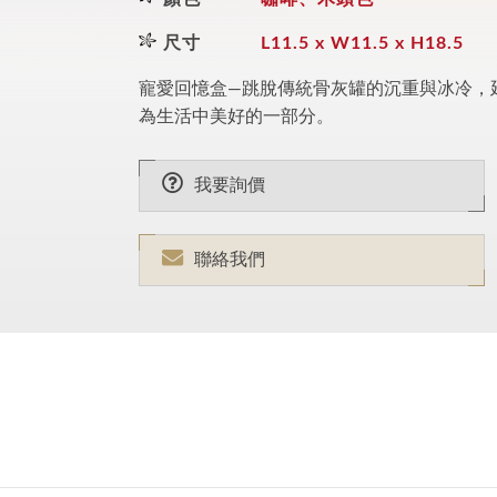
尺寸
L11.5 x W11.5 x H18.5
寵愛回憶盒—跳脫傳統骨灰罐的沉重與冰冷，
為生活中美好的一部分。
我要詢價
聯絡我們