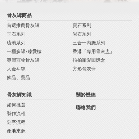
骨灰罈商品
首選推薦骨灰罈
寶石系列
玉石系列
岩石系列
琉璃系列
三合一內膽系列
一櫃多罐/臻愛樓
香港「專用骨灰盅」
專屬寵物骨灰罈
拍拍寵愛回憶盒
大金斗甕
方形骨灰盒
飾品、藝品
骨灰罈知識
關於機德
如何挑選
聯絡我們
製作流程
刻字流程
產地來源