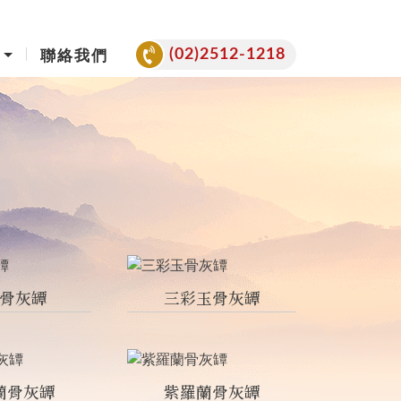
(02)2512-1218
聯絡我們
骨灰罈
三彩玉骨灰罈
蘭骨灰罈
紫羅蘭骨灰罈