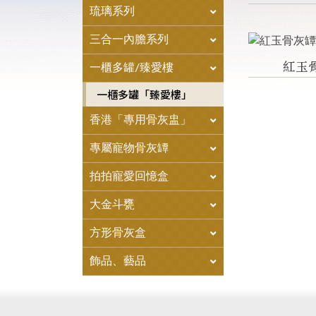
琉璃系列
三合一內膽系列
紅玉
一櫃多罐/臻愛樓
一櫃多罐「臻愛樓」
香港「專用骨灰盅」
專屬寵物骨灰罈
拍拍寵愛回憶盒
大金斗甕
方形骨灰盒
飾品、藝品