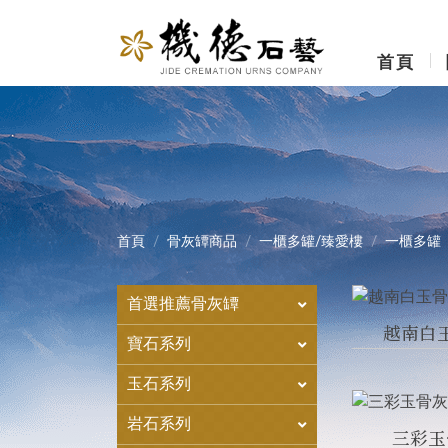
首頁
首頁
骨灰罈商品
一櫃多罐/臻愛樓
一櫃多罐
首選推薦骨灰罈
越南白
寶石系列
玉石系列
岩石系列
三彩玉