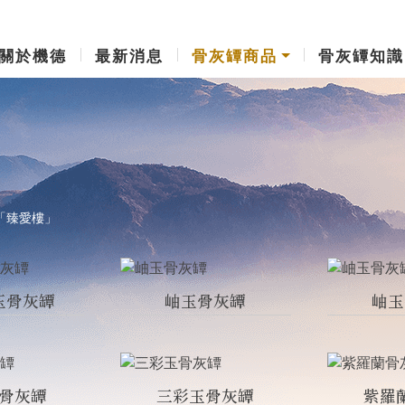
關於機德
最新消息
骨灰罈商品
骨灰罈知識
「臻愛樓」
玉骨灰罈
岫玉骨灰罈
岫玉
骨灰罈
三彩玉骨灰罈
紫羅