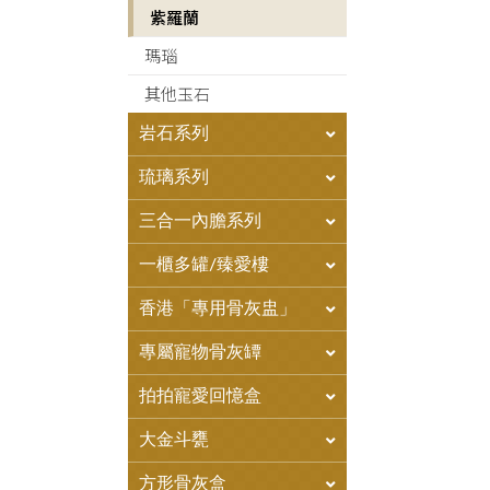
紫羅蘭
瑪瑙
其他玉石
岩石系列
琉璃系列
三合一內膽系列
一櫃多罐/臻愛樓
香港「專用骨灰盅」
專屬寵物骨灰罈
拍拍寵愛回憶盒
大金斗甕
方形骨灰盒